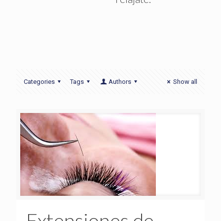
ina
Categories
Tags
Authors
Show all
Extensiones de