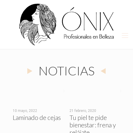
NOTICIAS
10 mayo, 2022
21 febrero, 2020
15 
Laminado de cejas
Tu piel te pide
Tr
bienestar: frena y
es
relájate.